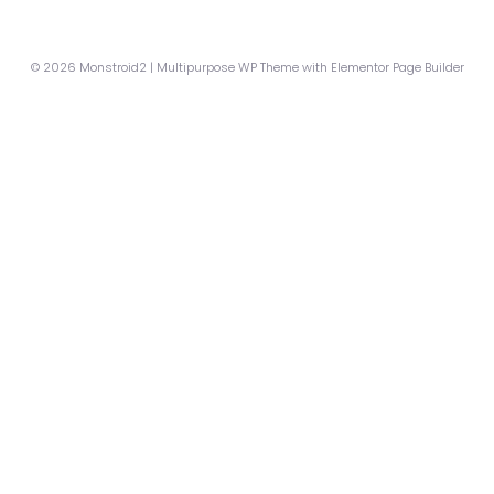
© 2026 Monstroid2 | Multipurpose WP Theme with Elementor Page Builder
mi
kulo4d
slot gacor
slot gacor hari ini
stoto slot
toto slot
toto 