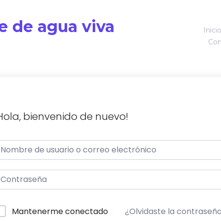
te de agua viva
Inici
Con
Hola, bienvenido de nuevo!
¿Olvidaste la contraseñ
Mantenerme conectado