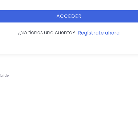
ACCEDER
¿No tienes una cuenta?
Regístrate ahora
uilder
t
toto slot
toto slot
toto slot
slot online
toto 4d
situs slot gacor