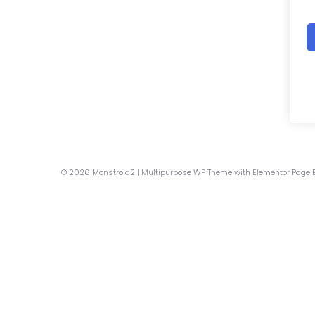
© 2026 Monstroid2 | Multipurpose WP Theme with Elementor Page B
kulo4d
slot gacor
slot gacor hari ini
stoto slot
toto slot
toto slo