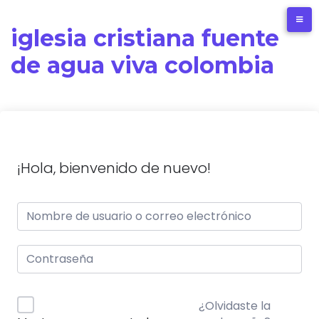
iglesia cristiana fuente
de agua viva colombia
¡Hola, bienvenido de nuevo!
¿Olvidaste la