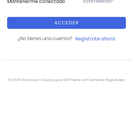
contraseña?
Mantenerme conectado
ACCEDER
¿No tienes una cuenta?
Regístrate ahora
© 2026 Monstroid2 | Multipurpose WP Theme with Elementor Page Builder
mi
kulo4d
slot gacor
slot gacor hari ini
stoto slot
toto slot
toto s