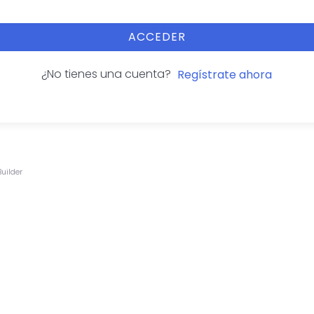
ACCEDER
¿No tienes una cuenta?
Regístrate ahora
uilder
ot
toto slot
toto slot
toto slot
slot online
toto 4d
situs slot gaco