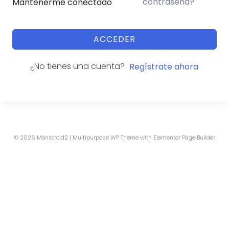
contraseña?
Mantenerme conectado
ACCEDER
¿No tienes una cuenta?
Regístrate ahora
© 2026 Monstroid2 | Multipurpose WP Theme with Elementor Page Builder
mi
kulo4d
slot gacor
slot gacor hari ini
stoto slot
toto slot
toto s