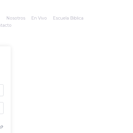
o
Nosotros
En Vivo
Escuela Biblica
tacto
a?